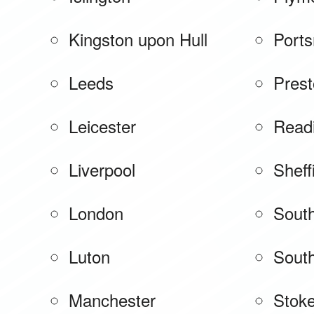
Kingston upon Hull
Port
Leeds
Pres
Leicester
Read
Liverpool
Sheff
London
Sout
Luton
Sout
Manchester
Stoke