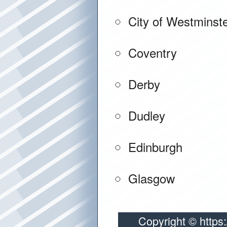
City of Westminst
Coventry
Derby
Dudley
Edinburgh
Glasgow
Copyright © https: