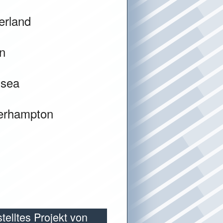
erland
n
sea
erhampton
telltes Projekt von