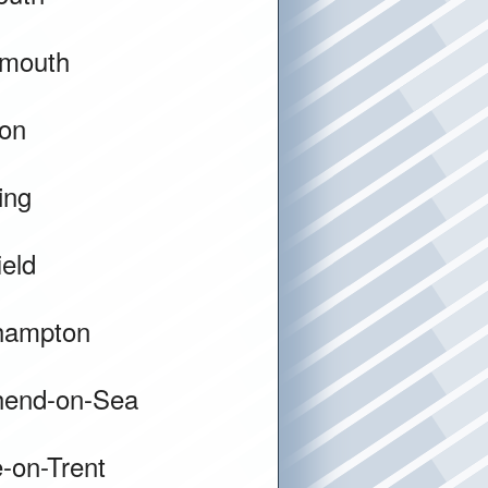
smouth
ton
ing
ield
hampton
hend-on-Sea
-on-Trent