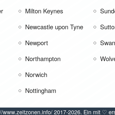
er
Milton Keynes
Sund
Newcastle upon Tyne
Sutto
Newport
Swan
Northampton
Wolv
Norwich
Nottingham
//www.zeitzonen.info/ 2017-2026. Ein mit ♡ ers